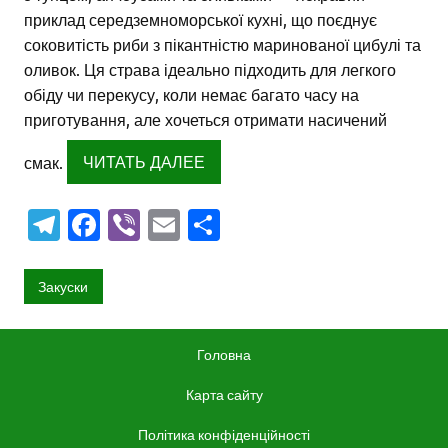
приклад середземноморської кухні, що поєднує
соковитість риби з пікантністю маринованої цибулі та
оливок. Ця страва ідеально підходить для легкого
обіду чи перекусу, коли немає багато часу на
приготування, але хочеться отримати насичений
смак.
ЧИТАТЬ ДАЛЕЕ
T
Fa
Vi
E
О
el
c
b
m
тп
e
e
er
ai
р
Закуски
gr
b
l
а
a
o
в
Головна
m
o
и
Карта сайту
k
ть
Політика конфіденційності