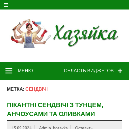
Перейти
к
содержимому
МЕНЮ
ОБЛАСТЬ ВИДЖЕТОВ
МЕТКА:
СЕНДВІЧІ
ПІКАНТНІ СЕНДВІЧІ З ТУНЦЕМ,
АНЧОУСАМИ ТА ОЛИВКАМИ
15.09.2024
Admin_hozayka
Оставить