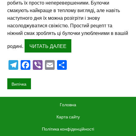
робить їх просто неперевершеними. Булочки
смакують найкраще в теплому вигляді, але навіть
наступного дня їх можна розігріти і знову
насолоджуватися свіжістю. Простий рецепт та
ніжний смак зроблять ці булочки улюбленими в вашій
родині.
ЧИТАТЬ ДАЛЕЕ
T
Fa
Vi
E
О
el
c
b
m
тп
e
e
er
ai
р
Випічка
gr
b
l
а
a
o
в
Головна
m
o
и
Карта сайту
k
ть
Політика конфіденційності