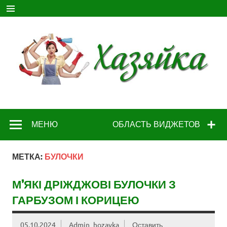
Перейти
к
содержимому
МЕНЮ
ОБЛАСТЬ ВИДЖЕТОВ
МЕТКА:
БУЛОЧКИ
М’ЯКІ ДРІЖДЖОВІ БУЛОЧКИ З
ГАРБУЗОМ І КОРИЦЕЮ
05.10.2024
Admin_hozayka
Оставить