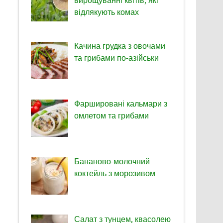
відлякують комах
Качина грудка з овочами
та грибами по-азійськи
Фаршировані кальмари з
омлетом та грибами
Бананово-молочний
коктейль з морозивом
Салат з тунцем, квасолею