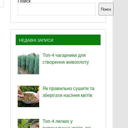
Поиск
Поиск
НЕДАВНІ ЗАПИСИ
Топ-4 чагарники для
створення живоплоту
Як правильно сушити та
зберігати насіння квітів
Топ-4 легких у
вирощуванні квітів, які