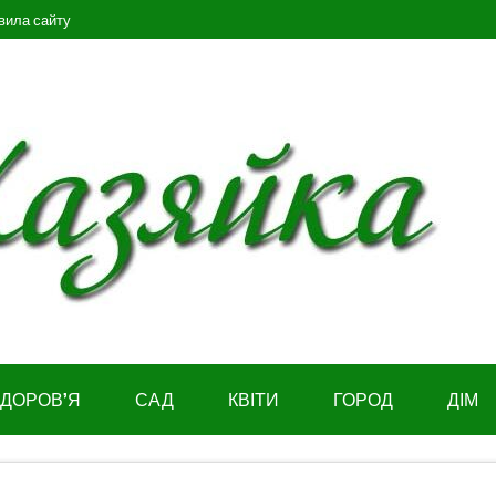
вила сайту
ЗДОРОВ’Я
САД
КВІТИ
ГОРОД
ДІМ