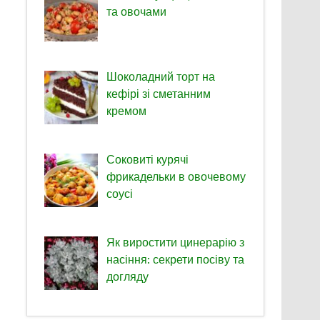
та овочами
Шоколадний торт на
кефірі зі сметанним
кремом
Соковиті курячі
фрикадельки в овочевому
соусі
Як виростити цинерарію з
насіння: секрети посіву та
догляду